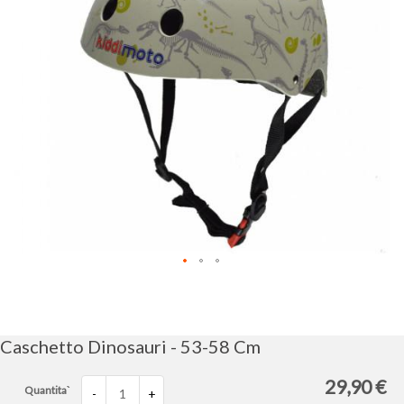
immagini
Vai
all'inizio
della
galleria
Caschetto Dinosauri - 53-58 Cm
di
immagini
29,90 €
Quantita`
-
+