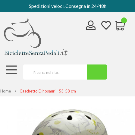
Spedizioni veloci. Consegna in 24/48h
Home
Caschetto Dinosauri - 53-58 cm
Vai
alla
fine
della
galleria
di