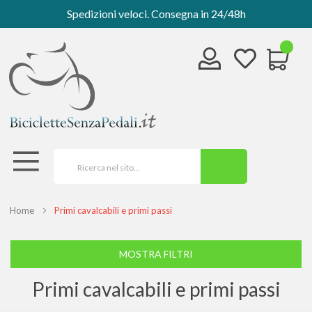
Spedizioni veloci. Consegna in 24/48h
Home
Primi cavalcabili e primi passi
MOSTRA FILTRI
Primi cavalcabili e primi passi