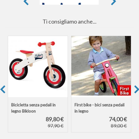
Ti consigliamo anche...
Bicicletta senza pedali in
First bike - bici senza pedali
legno Bikloon
in legno
€
89,80 €
74,00 €
€
97,90 €
89,00 €