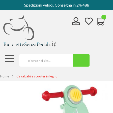
Spedizioni veloci. Consegna in 24/48h
Home
Cavalcabile scooter in legno
Vai
alla
fine
della
galleria
di