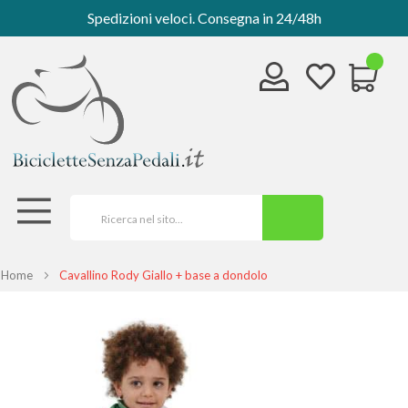
Spedizioni veloci. Consegna in 24/48h
Home
Cavallino Rody Giallo + base a dondolo
Vai
alla
fine
della
galleria
di