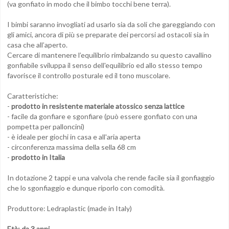
(va gonfiato in modo che il bimbo tocchi bene terra).
I bimbi saranno invogliati ad usarlo sia da soli che gareggiando con
gli amici, ancora di più se preparate dei percorsi ad ostacoli sia in
casa che all’aperto.
Cercare di mantenere l’equilibrio rimbalzando su questo cavallino
gonfiabile sviluppa il senso dell'equilibrio ed allo stesso tempo
favorisce il controllo posturale ed il tono muscolare.
Caratteristiche:
-
prodotto in resistente materiale atossico senza lattice
- facile da gonfiare e sgonfiare (può essere gonfiato con una
pompetta per palloncini)
- è ideale per giochi in casa e all'aria aperta
- circonferenza massima della sella 68 cm
-
prodotto in Italia
In dotazione 2 tappi e una valvola che rende facile sia il gonfiaggio
che lo sgonfiaggio e dunque riporlo con comodità.
Produttore: Ledraplastic (made in Italy)
Età: da 3 anni