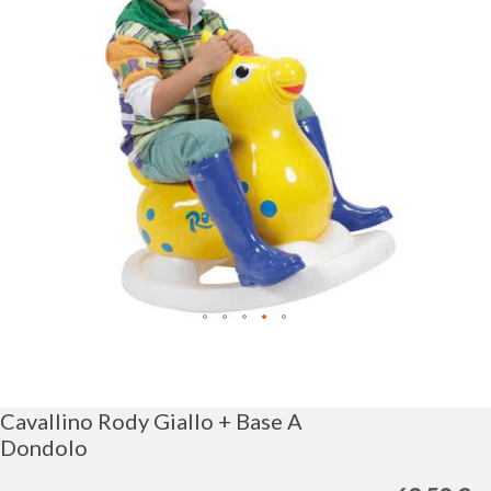
immagini
Vai
all'inizio
della
galleria
Cavallino Rody Giallo + Base A
di
Dondolo
immagini