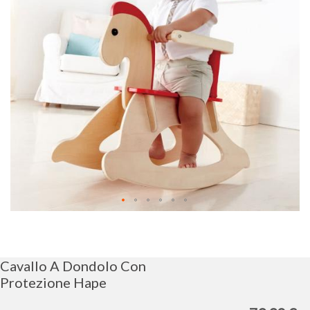
immagini
Vai
all'inizio
della
galleria
Cavallo A Dondolo Con
di
Protezione Hape
immagini