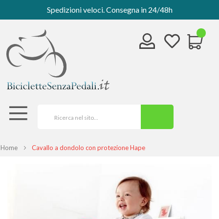
Spedizioni veloci. Consegna in 24/48h
Home
Cavallo a dondolo con protezione Hape
Vai
alla
fine
della
galleria
di