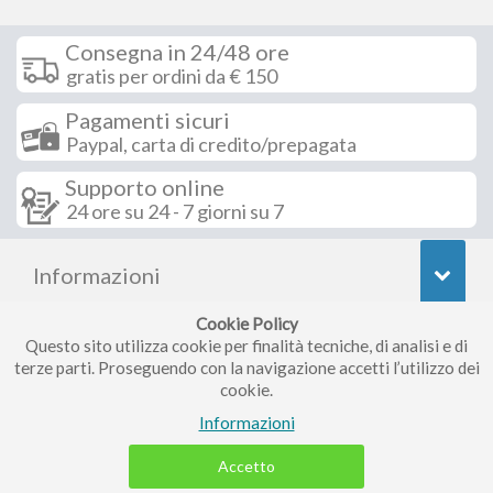
Consegna in 24/48 ore
gratis per ordini da € 150
Pagamenti sicuri
Paypal, carta di credito/prepagata
Supporto online
24 ore su 24 - 7 giorni su 7
Informazioni
Cookie Policy
Seguici su
Questo sito utilizza cookie per finalità tecniche, di analisi e di
terze parti. Proseguendo con la navigazione accetti l’utilizzo dei
cookie.
Iscriviti alla nostra newsletter
Informazioni
Accetto
Piccolo Mondo di Ferri Roberta - Via Carlo Pisacane 9/11 57025