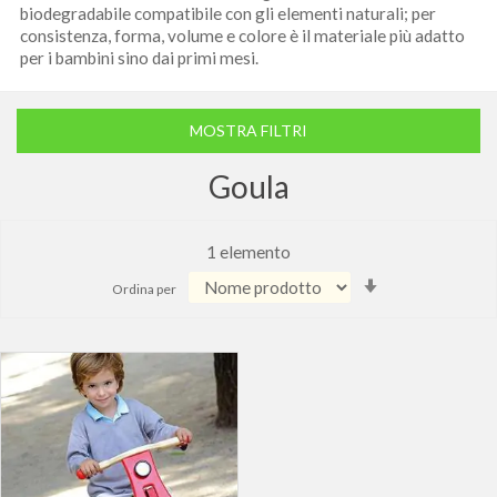
biodegradabile compatibile con gli elementi naturali; per
consistenza, forma, volume e colore è il materiale più adatto
per i bambini sino dai primi mesi.
MOSTRA FILTRI
Goula
1
elemento
Imposta
Ordina per
la
direzione
crescente