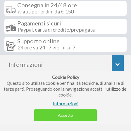
Consegna in 24/48 ore
gratis per ordini da € 150
Pagamenti sicuri
Paypal, carta di credito/prepagata
Supporto online
24 ore su 24 - 7 giorni su 7
Informazioni
Cookie Policy
Seguici su
Questo sito utilizza cookie per finalità tecniche, di analisi e di
terze parti. Proseguendo con la navigazione accetti l’utilizzo dei
cookie.
Iscriviti alla nostra newsletter
Informazioni
Accetto
Piccolo Mondo di Ferri Roberta - Via Carlo Pisacane 9/11 57025
Piombino (LI) - P.IVA : 01237910490 - Rea 112098.