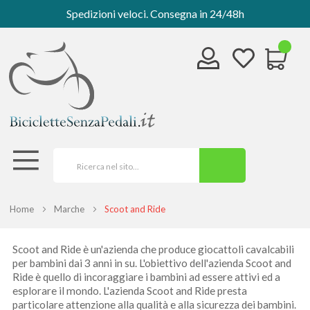
Spedizioni veloci. Consegna in 24/48h
Home
Marche
Scoot and Ride
Scoot and Ride è un'azienda che produce giocattoli cavalcabili
per bambini dai 3 anni in su. L'obiettivo dell'azienda Scoot and
Ride è quello di incoraggiare i bambini ad essere attivi ed a
esplorare il mondo. L'azienda Scoot and Ride presta
particolare attenzione alla qualità e alla sicurezza dei bambini.