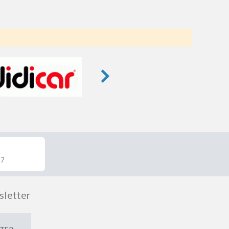
 7
wsletter