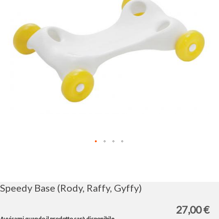
immagini
Vai
all'inizio
della
galleria
Speedy Base (Rody, Raffy, Gyffy)
di
immagini
27,00 €
Avvisami quando il prodotto sarà disponibile