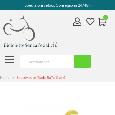
Spedizioni veloci. Consegna in 24/48h
Home
Speedy base (Rody, Raffy, Gyffy)
Vai
alla
fine
della
galleria
di